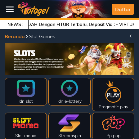
SELAMAT DATANG
Daftar
IN MUDAH Dengan FITUR Terbaru, Deposit Via : - VIRTUAL ACCOUNT 
NEWS :
Beranda
Beranda
Slot Games
Daftar
Togel
Live
Casino
Slot
Games
Idn slot
Idn e-lottery
Pragmatic play
Arcade
Deposit
Slot mania
Streamspin
Pp pop
History